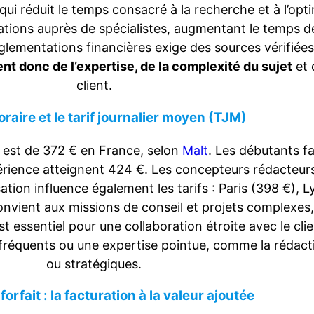
ui réduit le temps consacré à la recherche et à l’opt
cations auprès de spécialistes, augmentant le temps de
lementations financières exige des sources vérifiées, 
t donc de l’expertise, de la complexité du sujet
et 
client.
horaire et le tarif journalier moyen (TJM)
est de 372 € en France, selon
Malt
. Les débutants f
périence atteignent 424 €. Les concepteurs rédacteurs
sation influence également les tarifs : Paris (398 €),
convient aux missions de conseil et projets complexes, 
t essentiel pour une collaboration étroite avec le clie
 fréquents ou une expertise pointue, comme la rédac
ou stratégiques.
 forfait : la facturation à la valeur ajoutée