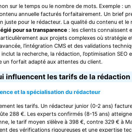
e, non sur le temps ou le nombre de mots. Exemple : un
enu annuelle facturés forfaitairement. Un brief préci
n juste pour le rédacteur. La qualité du contenu et le
légié pour sa transparence
: les clients connaissent 
t particulièrement aux projets complexes où stratégie 
avancée, l’intégration CMS et des validations techni
 inclut la recherche, la rédaction, l’optimisation SEO e
ie un forfait adapté aux attentes du client.
i influencent les tarifs de la rédactio
ence et la spécialisation du rédacteur
tement les tarifs. Un rédacteur junior (0-2 ans) factur
ûte 288 €. Les experts confirmés (8-15 ans) atteignen
e, le tarif moyen s’élève à 398 €, contre 329 € à Mar
t des vérifications rigoureuses et une expertise techn