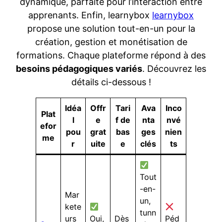
dynamique, parfaite pour l’interaction entre
apprenants. Enfin, learnybox
learnybox
propose une solution tout-en-un pour la
création, gestion et monétisation de
formations. Chaque plateforme répond à des
besoins pédagogiques variés
. Découvrez les
détails ci-dessous !
Idéa
Offr
Tari
Ava
Inco
Plat
l
e
f de
nta
nvé
efor
pou
grat
bas
ges
nien
me
r
uite
e
clés
ts
Tout
-en-
Mar
un,
kete
tunn
urs
Oui,
Dès
Péd