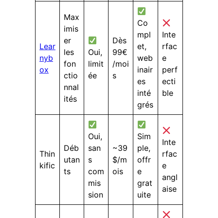
Max
Co
imis
mpl
Inte
er
Dès
Lear
et,
rfac
les
Oui,
99€
nyb
web
e
fon
limit
/moi
ox
inair
perf
ctio
ée
s
es
ecti
nnal
inté
ble
ités
grés
Oui,
Sim
Inte
Déb
san
~39
ple,
Thin
rfac
utan
s
$/m
offr
kific
e
ts
com
ois
e
angl
mis
grat
aise
sion
uite