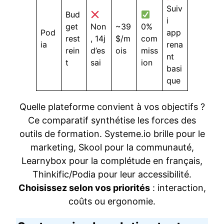
Suiv
Bud
i
get
Non
~39
0%
Pod
app
rest
, 14j
$/m
com
ia
rena
rein
d’es
ois
miss
nt
t
sai
ion
basi
que
Quelle plateforme convient à vos objectifs ?
Ce comparatif synthétise les forces des
outils de formation. Systeme.io brille pour le
marketing, Skool pour la communauté,
Learnybox pour la complétude en français,
Thinkific/Podia pour leur accessibilité.
Choisissez selon vos priorités
: interaction,
coûts ou ergonomie.