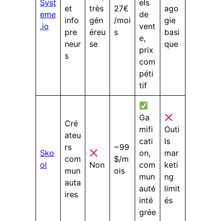
Syst
els
et
très
27€
ago
eme
de
info
gén
/moi
gie
.io
vent
pre
éreu
s
basi
e,
neur
se
que
prix
s
com
péti
tif
Ga
Cré
mifi
Outi
ateu
cati
ls
rs
~99
Sko
on,
mar
com
$/m
ol
Non
com
keti
mun
ois
mun
ng
auta
auté
limit
ires
inté
és
grée