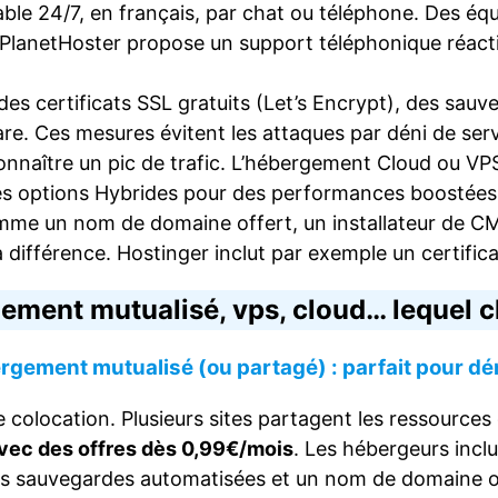
gnable 24/7, en français, par chat ou téléphone. Des 
 PlanetHoster propose un support téléphonique réactif
es certificats SSL gratuits (Let’s Encrypt), des sauv
e. Ces mesures évitent les attaques par déni de serv
connaître un pic de trafic. L’hébergement Cloud ou V
es options Hybrides pour des performances boostée
omme un nom de domaine offert, un installateur de CM
a différence. Hostinger inclut par exemple un certifica
ement mutualisé, vps, cloud… lequel ch
rgement mutualisé (ou partagé) : parfait pour d
location. Plusieurs sites partagent les ressources
vec des offres dès 0,99€/mois
. Les hébergeurs inc
, les sauvegardes automatisées et un nom de domaine o