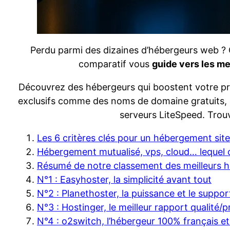
Perdu parmi des dizaines d’hébergeurs web ? C
comparatif vous
guide vers les me
Découvrez des hébergeurs qui boostent votre proj
exclusifs comme des noms de domaine gratuits, 
serveurs LiteSpeed. Trouve
Les 6 critères clés pour un hébergement sit
Hébergement mutualisé, vps, cloud… lequel c
Résumé de notre classement des meilleurs 
N°1 : Easyhoster, la simplicité avant tout
N°2 : Planethoster, la puissance et le supp
N°3 : Hostinger, le meilleur rapport qualité/
N°4 : o2switch, l’hébergeur 100% français e